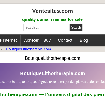
Ventesites.com
quality domain names for sale
Search
for:
 internet
Acheter – Buy
Contact
Blog
BoutiqueLithotherapie.com
>
BoutiqueLithotherapie.com
BoutiqueLithotherapie.com
éez une boutique unique, alignée avec la magie des pierres et des chakr
hotherapie.com — l’univers digital des pierr