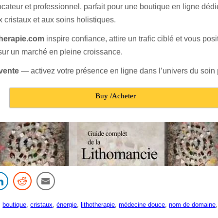
ocateur et professionnel, parfait pour une boutique en ligne dédi
x cristaux et aux soins holistiques.
herapie.com
inspire confiance, attire un trafic ciblé et vous pos
ur un marché en pleine croissance.
 vente
— activez votre présence en ligne dans l’univers du soin p
Buy /Acheter
,
boutique
,
cristaux
,
énergie
,
lithotherapie
,
médecine douce
,
nom de domaine