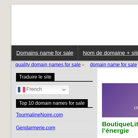
Domains name for sale
Nom de domaine + site
quality domain names for sale
domain name for sale
>
Traduire le site
French
Top 10 domain names for sale
cr
TourmalineNoire.com
BoutiqueLit
Gendarmerie.com
l’énergie