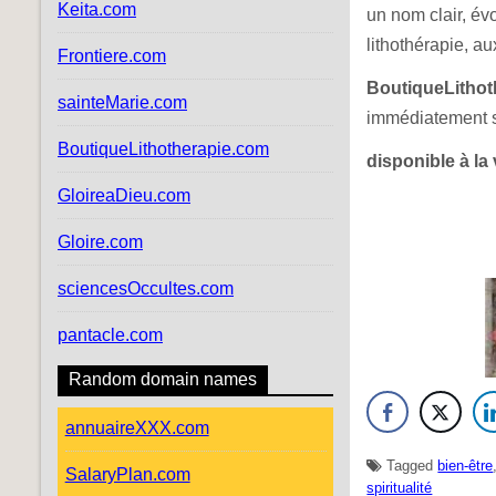
Keita.com
un nom clair, év
lithothérapie, au
Frontiere.com
BoutiqueLithot
sainteMarie.com
immédiatement s
BoutiqueLithotherapie.com
disponible à la
GloireaDieu.com
Gloire.com
sciencesOccultes.com
pantacle.com
Random domain names
annuaireXXX.com
Tagged
bien-être
SalaryPlan.com
spiritualité