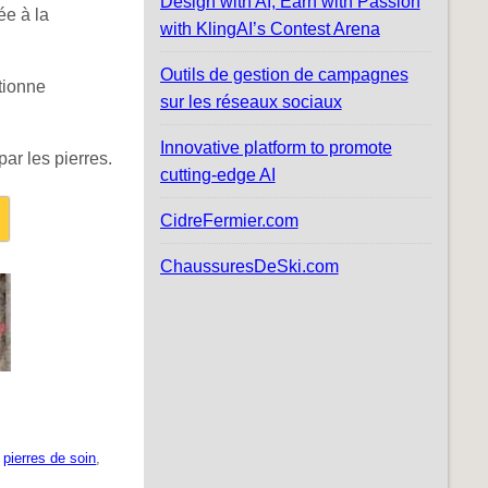
Design with AI, Earn with Passion
ée à la
with KlingAI’s Contest Arena
Outils de gestion de campagnes
itionne
sur les réseaux sociaux
Innovative platform to promote
ar les pierres.
cutting-edge AI
CidreFermier.com
ChaussuresDeSki.com
,
pierres de soin
,