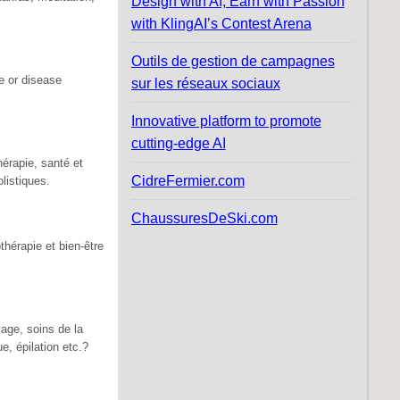
Design with AI, Earn with Passion
with KlingAI’s Contest Arena
Outils de gestion de campagnes
e or disease
sur les réseaux sociaux
Innovative platform to promote
cutting-edge AI
érapie, santé et
CidreFermier.com
olistiques.
ChaussuresDeSki.com
thérapie et bien-être
age, soins de la
e, épilation etc.?