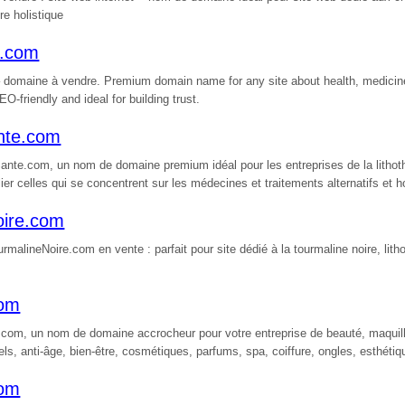
tre holistique
e.com
domaine à vendre. Premium domain name for any site about health, medicin
O-friendly and ideal for building trust.
nte.com
nte.com, un nom de domaine premium idéal pour les entreprises de la lithoth
lier celles qui se concentrent sur les médecines et traitements alternatifs et h
oire.com
alineNoire.com en vente : parfait pour site dédié à la tourmaline noire, litho
com
.com, un nom de domaine accrocheur pour votre entreprise de beauté, maquill
els, anti-âge, bien-être, cosmétiques, parfums, spa, coiffure, ongles, esthétiqu
com