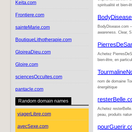
Keita.com
spiritualité et bien-ê
Frontiere.com
BodyDiseas
BodyDisease.com – 
sainteMarie.com
awareness. Clear, SE
BoutiqueLithotherapie.com
PierresDeSa
GloireaDieu.com
Achetez PierresDeSa
bien-être, en particu
Gloire.com
TourmalineN
sciencesOccultes.com
nom de domaine Tourm
énergétique
pantacle.com
resterBelle.
Random domain names
Achetez resterBelle
viagerLibre.com
peau, produits natur
pourGuerir.
avecSexe.com