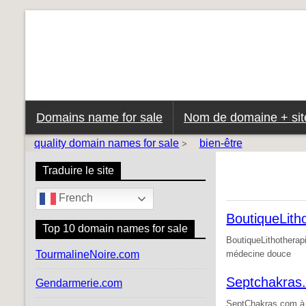
Domains name for sale
Nom de domaine + site
quality domain names for sale
bien-être
>
Traduire le site
French
BoutiqueLith
Top 10 domain names for sale
BoutiqueLithotherapi
TourmalineNoire.com
médecine douce
Septchakras
Gendarmerie.com
SeptChakras.com à v