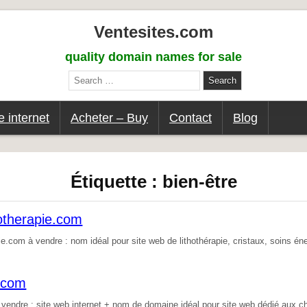
Ventesites.com
quality domain names for sale
Search
for:
 internet
Acheter – Buy
Contact
Blog
Étiquette :
bien-être
otherapie.com
e.com à vendre : nom idéal pour site web de lithothérapie, cristaux, soins én
.com
endre : site web internet + nom de domaine idéal pour site web dédié aux ch