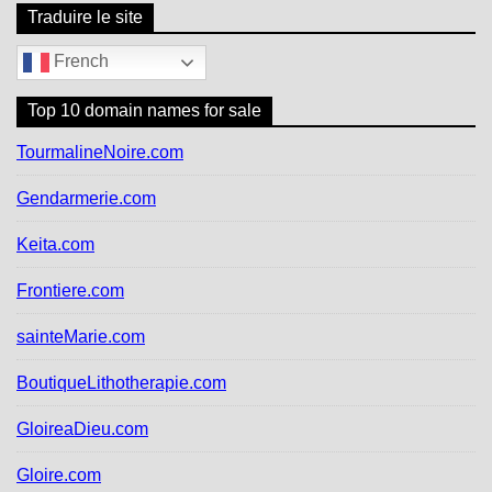
Traduire le site
French
Top 10 domain names for sale
TourmalineNoire.com
Gendarmerie.com
Keita.com
Frontiere.com
sainteMarie.com
BoutiqueLithotherapie.com
GloireaDieu.com
Gloire.com