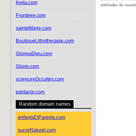
Keita.com
méthodes de monéti
Frontiere.com
sainteMarie.com
BoutiqueLithotherapie.com
GloireaDieu.com
Gloire.com
sciencesOccultes.com
pantacle.com
Random domain names
enfantsEtParents.com
sucreNaturel.com