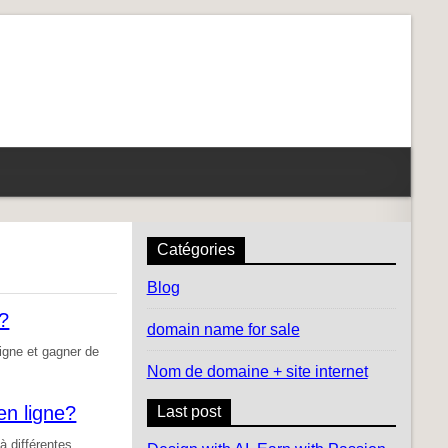
Catégories
Blog
o?
domain name for sale
igne et gagner de
Nom de domaine + site internet
en ligne?
Last post
à différentes