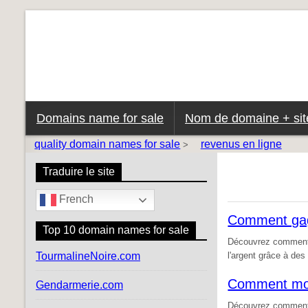
Domains name for sale
Nom de domaine + site
quality domain names for sale
revenus en ligne
>
Traduire le site
French
Comment gagn
Top 10 domain names for sale
Découvrez comment t
TourmalineNoire.com
l'argent grâce à des
Comment moné
Gendarmerie.com
Découvrez comment g