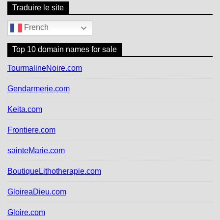
Traduire le site
French
Top 10 domain names for sale
TourmalineNoire.com
Gendarmerie.com
Keita.com
Frontiere.com
sainteMarie.com
BoutiqueLithotherapie.com
GloireaDieu.com
Gloire.com