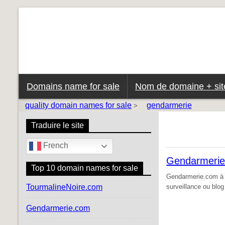
Domains name for sale
Nom de domaine + site
quality domain names for sale
gendarmerie
>
Traduire le site
French
Gendarmeri
Top 10 domain names for sale
Gendarmerie.com à ve
TourmalineNoire.com
surveillance ou blog
Gendarmerie.com