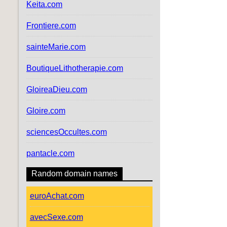
Keita.com
Frontiere.com
sainteMarie.com
BoutiqueLithotherapie.com
GloireaDieu.com
Gloire.com
sciencesOccultes.com
pantacle.com
Random domain names
euroAchat.com
avecSexe.com